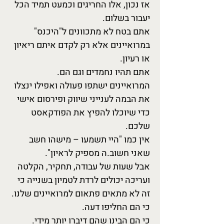
אז נכון, אלו החריגים וכמעט תמיד הכל
יעבור בשלום.
אתם בטח לא מתכוונים ל"היכנס"
במרואיינים אלא רק לקדם איתם ריאיון
או רעיון.
אתם תהיו נחמדים וגם הם.
המרואיינים ישתפו פעולה ואפילו ינצלו
את הבמה לענייני שיווק ופירסום אישי
כדי שיוכלו להפיץ את הפודקאסט
שלכם.
אין כמו "היי תשמעו – מישהו חשב
שאני חשוב.ה מספיק לראיון".
אבל שעות של עבודה, תחקיר, הקלטה
ועריכה יכולים לרדת לטמיון בשנייה כי
זה לא מתאים פתאום למרואיינים שלנו.
כי הם החליפו דעה.
כי הם הבינו שהם דיברו יותר מידי.