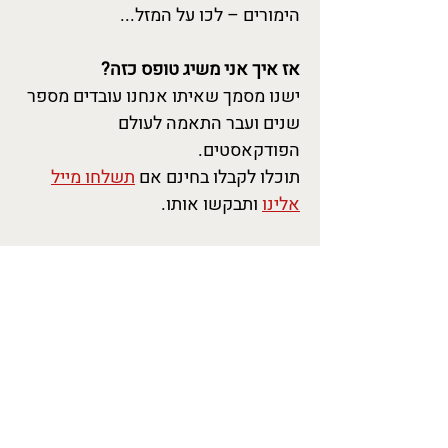
הימורים – לכו על המזל...
אז איך אני משיג טופס כזה?
ישנו מסמך שאיתו אנחנו עובדים מספר
שנים ועבר התאמה לעולם
הפודקאסטים.
תוכלו לקבלו בחינם אם
תשלחו מייל
אלינו
ותבקשו אותו.
שימו לב!
הטופס אומנם עובד עשרות שנים אך לא
נוסח על ידי משפטן.
מצד שני האורחים שלכם לא יודעים
זאת, כל מסמך שמנוסח משפטית יחייב
אותם כאילו יצא ממשרדו של עורך הדין
היקר במדינה.