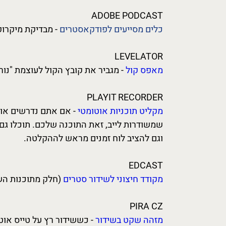
ADOBE PODCAST
כלים מסייעים לפודקאסטרים
- מבדיקת מיקרופון ועד ש
LEVELATOR
מאפס קול
- מגביר את קובץ הקול לעוצמת "נורמל" 
PLAYIT RECORDER
מקליט תוכניות אוטומטי
- אם אתם נדרשים או 
שמשודרות לייב, זאת התוכנה שלכם. תוכלו גם ל
וגם להציב לוח זמנים מראש לההקלטה.
EDCAST
מקודד חיצוני לשידור סטרים
(חלק מתוכנות הש
PIRA CZ
מזהה שקט בשידור
- כששידור רץ על טייס אוט